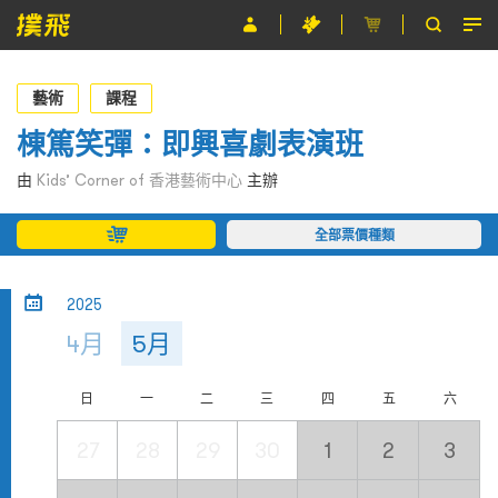
節目
藝術
課程
主辦單位
棟篤笑彈：即興喜劇表演班
關於撲飛
由
Kids’ Corner of 香港藝術中心
主辦
條款及細則
全部票價種類
EN
2025
4月
5月
日
一
二
三
四
五
六
27
28
29
30
1
2
3