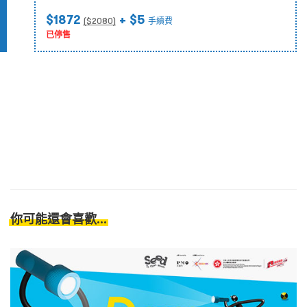
$1872
+ $5
($
2080
)
手續費
已停售
你可能還會喜歡...