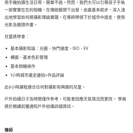
用手機拍攝生活日常，簡單不過。然而，我們大可以引導孩子手執
一部實實在在的相機，在傳統鏡頭下出發，由最基本起步，深入淺
出地學習如何將攝影理論實踐。在導師帶領下於城市中遊走，使用
光影及鏡頭作畫。
兒童將學會：
基本攝影知識：光圈、快門速度、ISO、EV
構圖、基本色彩管理
基本相機操作
1小時城市邊走邊拍+作品評論
此6小時課程適合任何對攝影有興趣的兒童。
戶外拍攝日子及時間僅作參考，可能會因應天氣情況而更改。 學員
將於開課前獲通知戶外拍攝詳細資訊。
導師