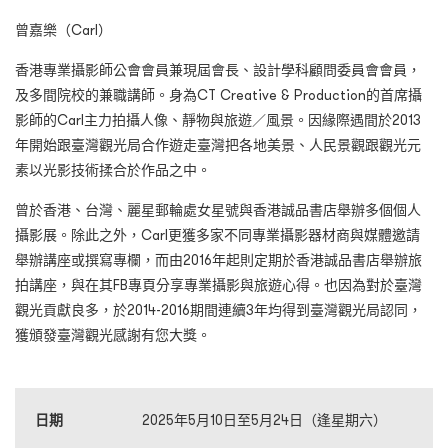
曾嘉樂（Carl）
香港專業攝影師公會會員兼現屆會長、設計學科顧問委員會會員，
及多間院校的兼職講師。身為CT Creative & Production的首席攝
影師的Carl主力拍攝人像、靜物與旅遊／風景。因緣際遇間於2013
年開始跟臺灣觀光局合作遊走臺灣把各地美景、人民景觀跟觀光元
素以光影技術揉合於作品之中。
曾於香港、台灣、麗星郵輪處女星號與香港誠品書店舉辦多個個人
攝影展。除此之外，Carl更獲多家不同專業攝影器材商與媒體邀請
舉辦講座或撰寫專欄，而由2016年起則定期於香港誠品書店舉辦旅
拍講座，與在其FB專頁分享專業攝影與旅遊心得。也因為對於臺灣
觀光貢獻良多，於2014-2016期間連續3年均得到臺灣觀光局認同，
獲頒發臺灣觀光感謝有您大獎。
日期
2025年5月10日至5月24日（逢星期六）