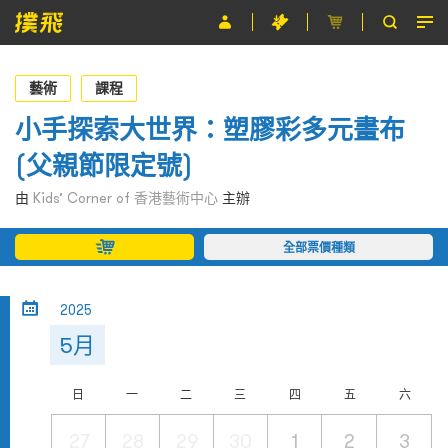
節目
藝術
課程
主辦單位
小手探索大世界：塑膠彩多元畫布
(父親節限定號)
關於撲飛
由
Kids’ Corner of 香港藝術中心
主辦
條款及細則
全部票價種類
EN
2025
5月
日
一
二
三
四
五
六
27
28
29
30
1
2
3