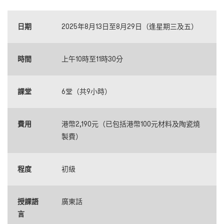
日期
2025年8月13日至8月29日（逢星期三及五）
時間
上午10時至11時30分
課堂
6堂（共9小時）
費用
港幣2,190元（已包括港幣100元材料及陶瓷燒
製費）
程度
初級
授課語
廣東話
言