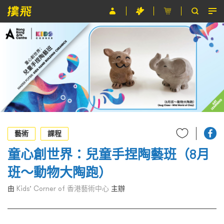
節目
主辦單位
關於撲飛
條款及細則
EN
藝術
課程
童心創世界：兒童手捏陶藝班（8月
班～動物大陶跑）
由
Kids’ Corner of 香港藝術中心
主辦