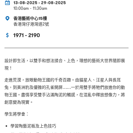
13-08-2025 - 29-08-2025
10:00am - 11:30am
香港藝術中心15樓
香港灣仔港灣道2號
1971 - 2190
設計即生活，以雙手和想法揉合、上色，理想的藝術大世界隨即展
現！
走進荒漠，放眼動物王國的千奇百趣。由貓星人、汪星人與長耳
兔，到美洲豹及優雅的孔雀開屏……一於用雙手將牠們放進你的動
物王國。盡情享受雙手沾滿陶泥的觸感，在混亂中釋放想像力，將
創意變為現實。
學生將學會：
學習陶藝泥板及上色技巧