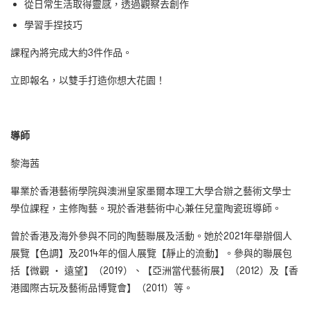
從日常生活取得靈感，透過觀察去創作
學習手捏技巧
課程內將完成大約3件作品。
立即報名，以雙手打造你想大花園！
導師
黎海茜
畢業於香港藝術學院與澳洲皇家墨爾本理工大學合辦之藝術文學士
學位課程，主修陶藝。現於香港藝術中心兼任兒童陶瓷班導師。
曾於香港及海外參與不同的陶藝聯展及活動。她於2021年舉辦個人
展覽【色調】及2014年的個人展覽【靜止的流動】。參與的聯展包
括【微觀 ‧ 遠望】（2019）、【亞洲當代藝術展】（2012）及【香
港國際古玩及藝術品博覽會】（2011）等。