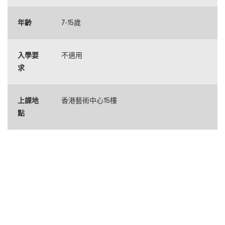
年齡
7-15歲
入學要
不適用
求
上課地
香港藝術中心15樓
點