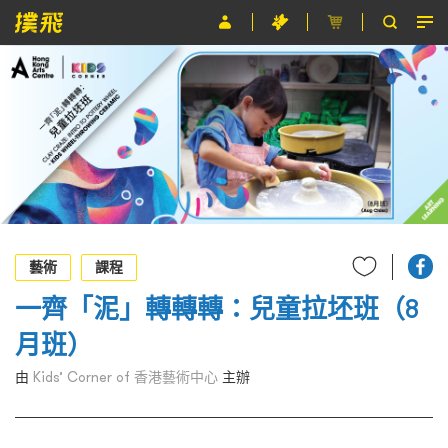
節目
主辦單位
關於撲飛
條款及細則
EN
藝術
課程
一齊「泥」轉轉轉：兒童拉坯班（8
月班）
由
Kids’ Corner of 香港藝術中心
主辦