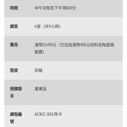
時間
中午12時至下午1時30分
課堂
6堂（共9小時）
費用
港幣2,490元（已包括港幣100元材料及陶瓷燒
製費）
程度
初級
授課語
廣東話
言
課程編
ACKC-3267B-R
號