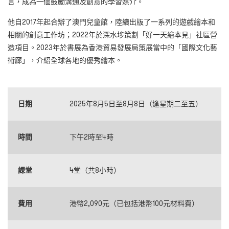
言，成為一個鼓勵溝通及創意的學習媒介。
他自2017年起合辦了澳門兒童館，陸續出版了一系列的遊戲繪本和
相關的創意工作坊；2022年於深水埗策劃「好一天繪本見」社區營
造項目。2023年於書展為香港貿易發展局策展當中的「國際文化藝
術廊」，介紹全球各地的優秀繪本。
日期
2025年8月5日至8月8日（逢星期二至五）
時間
下午2時至4時
課堂
4堂（共8小時）
費用
港幣2,090元（已包括港幣100元材料費）