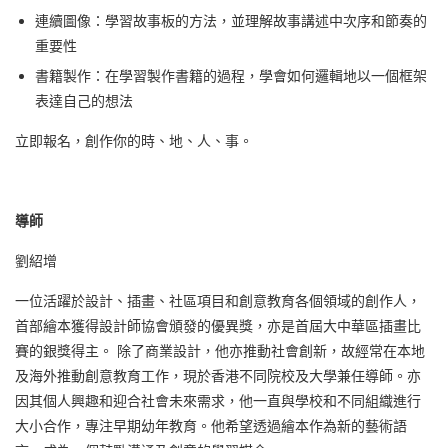
連續圖像：學習故事板的方法，並理解故事講述中次序和節奏的
重要性
書籍製作：在學習製作書籍的過程，學會如何邏輯地以一個框架
表達自己的想法
立即報名，創作你的時、地、人、事。
導師
劉紹增
一位活躍於設計、插畫、社區項目和創意教育各個領域的創作人，
首部繪本獲得設計師協會頒發的優異獎，亦是首屆大中華區插畫比
賽的銀獎得主。 除了商業設計，他亦推動社會創新，故經常在本地
及海外推動創意教育工作，現於香港不同院校及大學兼任導師。亦
因其個人興趣和迎合社會未來需求，他一直與學校和不同組織進行
大小合作，專注早期幼年教育。他希望透過繪本作為新的藝術語