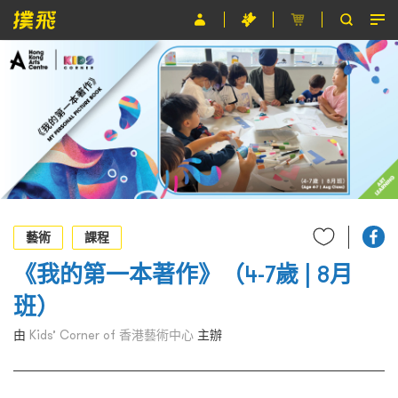
節目
主辦單位
關於撲飛
條款及細則
EN
藝術
課程
《我的第一本著作》（4-7歲 | 8月
班）
由
Kids’ Corner of 香港藝術中心
主辦