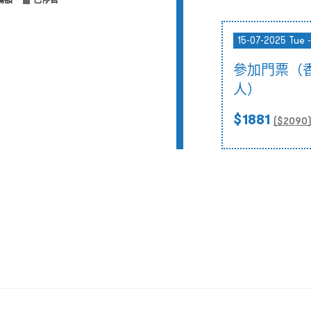
滿額
已停售
15-07-2025 Tue -
參加門票（
人）
$1881
($
2090