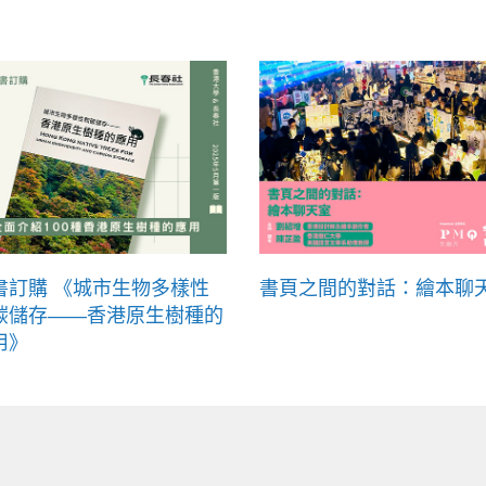
書訂購 《城市生物多樣性
書頁之間的對話：繪本聊
碳儲存——香港原生樹種的
用》