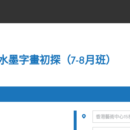
水墨字畫初探（7-8月班）