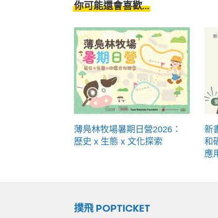
你可能還會喜歡...
薄鳧林牧場暑期日營2026：
新
歷史 x 生態 x 文化探索
和
應
撲飛 POPTICKET