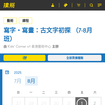
節目
藝術
課程
主辦單位
寫字‧寫畫：古文字初探 （7-8月
班）
關於撲飛
由
Kids’ Corner of 香港藝術中心
主辦
條款及細則
全部票價種類
EN
2025
7月
8月
日
一
二
三
四
五
六
27
28
29
30
31
1
2