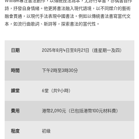
William專注書法創作，以傳統技法為本，尤好行草書，亦偶書自作
詩，抒發自身情緒。他更將書法融入現代語境，以不同媒介的藝術
融會貫通，以現代手法表現中國書法。例如以傳統書法書寫當代文
本，如流行曲歌詞、新詩等，探索書法的當代性。
日期
2025年8月4日至8月21日（逢星期一及四）
時間
下午2時至3時30分
課堂
6堂（共9小時）
費用
港幣2,090元（已包括港幣100元材料費）
程度
初級