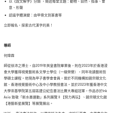
以《說文解字》分類 ，簡述每堂主題：動物、自然、指事、會
意、形聲
認識字體演變：由甲骨文到篆書等
立即報名，探索古代漢字的美！
導師
何煒霖
師從徐沛之博士，自2019年英皇書院畢業後，則在2023年於香港浸
會大學獲得視覺藝術系文學士學位（一級榮譽），同年攻讀藝術哲
學碩士課程。他現為甲子書學會會員，曾於不同機構如饒宗頤文化
館、香港視覺藝術中心及中小學教授書法。並於2023年獲香港中文
大學崇基學院第五屆區建公紀念書法比賽大專組冠軍，作品亦於Ink
Asia 致敬「新水墨運動」系列展覽 II 【努力再玩】、饒宗頤文化館
【港藝新星展覽】等展覽展出。