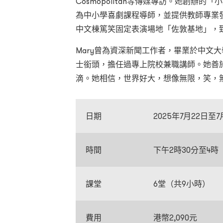
Cosmopolitan等傳媒專訪。她創辦的
為中小學喜劇課程導師，並提供教師專業發
中⽂棟篤笑固定表演場地「佐敦基地」，
Mary曾為資深新聞工作者，畢業於中文
士銜頭，擔任過專上院校兼職講師。她善
滴。她相信，世界好大，想像無限，笑，
日期
2025年7月22日
時間
下午2時30分至4時
課堂
6堂
（共
9
小時
）
費用
港幣2,090元