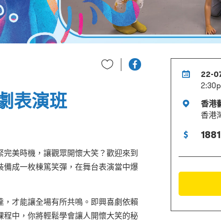
22-0
2:30p
劇表演班
香港
香港
1881
緊完美時機，讓觀眾開懷大笑？歡迎來到
裝備成一枚棟篤笑彈，在舞台表演當中爆
達，才能讓全場有所共鳴。即興喜劇依賴
課程中，你將輕鬆學會讓人開懷大笑的秘