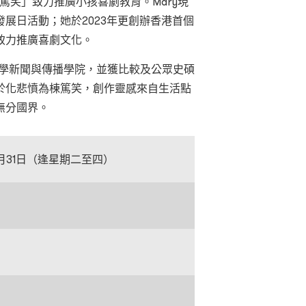
「小篤笑」致力推廣小孩喜劇教育。Mary現
展日活動；她於2023年更創辦香港⾸個
致⼒推廣喜劇⽂化。
大學新聞與傳播學院，並獲比較及公眾史碩
於化悲憤為棟篤笑，創作靈感來自生活點
無分國界。
至7月31日（逢星期二至四）