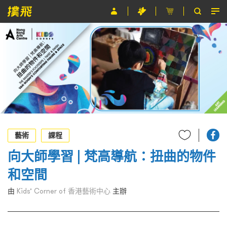
節目
主辦單位
關於撲飛
條款及細則
EN
藝術
課程
向大師學習 | 梵高導航：扭曲的物件
和空間
由
Kids’ Corner of 香港藝術中心
主辦