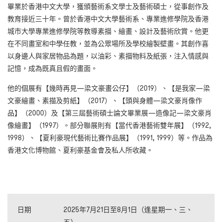
畢業於香港中文大學，獲頒藝術系文學士及藝術碩士，從事創作及
教育接近三十年。曾於香港中文大學藝術系、專業進修學院及香港
城市大學專業進修學院等教導素描、繪畫、設計及藝術欣賞。他更
在不同畫室和中學任教，
並為公眾場所及學校繪製壁畫
。其創作喜
以身邊人與家居物品為題，以油彩、素描物料及紙張，注入情感與
記憶，成為既真且假的畫面。
他的個展有【幾時再見—梁文豪畫公仔】（
2019
）、【是我家—梁
文豪繪畫、素描及剪紙】（
2017
）、【頭與身體—梁文豪肖像作
品】（
2000
）及【第三屆藝術碩士論文畢業展—造像記—梁文豪肖
像繪畫】（
1997
）。部分聯展則有【當代香港藝術雙年展】（
1992,
1998
）、【夏利豪現代藝術比賽作品展】（
1991, 1999
）等。作品為
香港文化博物館、夏利豪基金會及私人所收藏。
日期
2025年7月21日至8月1日（逢星期一
、三、