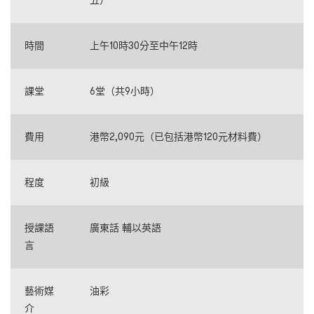
五
）
時間
上午10時30分至中午12時
課堂
6堂（共9小時）
費用
港幣2,090元（已包括港幣120元材料費）
程度
初級
授課語
廣東話 輔以英語
言
藝術媒
油彩
介