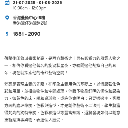
21-07-2025 - 01-08-2025
10:30am - 12:00pm
香港藝術中心15樓
香港灣仔港灣道2號
1881 - 2090
荷蘭後印象派畫家梵高，是西方藝術史上最有影響力的風雲人物之
一。相信你看過他著名的旋渦狀星夜，亦聽聞過他割掉自己的耳
朵。現在就探索他的奇幻藝術空間！
梵高是表現主義的先驅，在印象主義用色的基礎上，以情感強化色
彩和用筆，並扭曲物件和空間處理。他賦予物品鮮明的個性和感染
力，如黃色的床、櫈和桌球枱。或許你會明白：只要通過主、客兩
方面的處理筆觸、色彩與造型，才是創作藝術不二法則。學生將獲
得梵高的獨特筆觸、色彩和造型等豐富知識，還將發現如何以創意
重新編排事與物，表達個人感受。