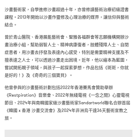
沙畫藝術家，自學進修沙畫超過十年，亦曾修讀藝術治療初級證書
課程。2013年開始以沙畫作靈修及心理治療的媒界，讓信仰與藝術
結合。
曾於青山醫院、香港展能藝術會、聖雅各福群會等志願機構開辦沙
畫治療小組，幫助弱智人士、精神病康復者，肢體殘障人士、自閉
症患者，用沙畫去抒發及表達內心感受，特別是需要精神支援及不
擅表達之人士，可以透過沙畫走出困境。近年，他以繪本為藍圖，
嘗試開拓親子領域，與孩子一起探索夢想，作品包括《斑斑，你就
是好的！》及《奇奇的三個寶貝》。
他曾參與的沙畫藝術計劃包括2022年香港賽馬會贊助舉辦
《Restpiration》音樂會、2022年無綫電視《一念之間》心靈電視
節目、2024年與南韓國家級沙畫藝術家Sandartworld聯名合辦首屆
《韓國 x 香港 沙畫交流會》及2024年非洲烏干達36天藝術宣教之
旅。