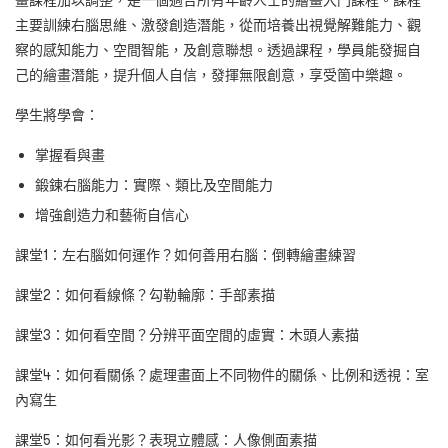
畫課程加以調整，是一個適合所有年齡人士的繪畫入門課程。課程
主要訓練右腦思維、激發創造潛能，從而培養出視覺解難能力、觀
察的感知能力、空間智能，及創意聯想。透過課程，學員能發掘自
己的繪畫潛能，提升個人自信，發揮無限創意，享受箇中樂趣。
學生將學會：
掌握看與畫
鍛鍊右腦能力：實際、類比及空間能力
增強創造力和藝術自信心
課堂1：左右腦如何運作？如何善用右腦：倒轉繪畫練習
課堂2：如何看線條？勾勒輪廓：手部素描
課堂3：如何看空間？分辨平面空間的虛實：木頭人素描
課堂4：如何看關係？處理畫面上不同物件的關係、比例和透視：室
內寫生
課堂5：如何看光影？表現立體感：人像側面素描