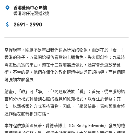
香港藝術中心15樓
香港灣仔港灣道2號
2691 - 2990
掌握繪畫，關鍵不是畫出我們認為所見的物象，而是在於「看」！
香港的孩子，五歲開始模仿喜歡的卡通角色，失去原創性；九歲時
需畫出真實的東西，如在十三歲前無法做到，通常會永遠放棄藝
術。不幸的是，他們在僵化的教育環境中缺乏正規指導，而這個環
境強調左腦發展。
繪畫可「教」可「學」，但問題取決於「看」：首先，從左腦的語
言和分析模式轉變到右腦的視覺和感知模式，以專注於覺察；其
次，以藝術家的方式看待事物。因此，「學習繪畫」意味著學會將
運作從左腦轉移到右腦。
本課程依據美國貝蒂 · 愛德華博士（Dr. Betty Edwards）發展的繪