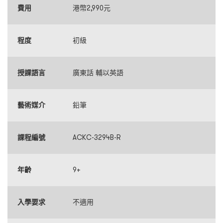
費用
港幣2,990元
程度
初級
授課語言
廣東話 輔以英語
藝術媒介
鉛筆
課程編號
ACKC-3294B-R
年齡
9+
入學要求
不適用