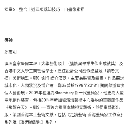
課堂6：整合上述四項感知技巧：自畫像素描
導師
鄭志明
澳洲皇家墨爾本理工大學藝術碩士（獲該屆畢業生傑出成就獎）及
香港中文大學工商管理學士，歷任設計公司創作總監及「讀者文
摘」美術總監。鄭Sir創作媒介廣泛，主要為裝置及繪畫，作品探討
城市化、人類狀況及博弈論。鄭Sir曾於1998至2018年期間舉辦10次
個人藝術展，2009年獲選為Bloomberg新一代藝術家，他更為大型
場地創作裝置，包括2014年新加坡濱海藝術中心委約的華藝節作品
《飛龍在天》。鄭Sir一直致力推廣本地視覺藝術，並從事藝術出
版、策劃香港本土藝術文獻，包括《走讀藝術-香港藝術家工作室》
系列及《香港攝影師》系列。