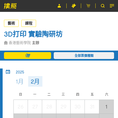
節目
藝術
課程
主辦單位
3D打印 實驗陶研坊
關於撲飛
由
香港藝術學院
主辦
條款及細則
全部票價種類
EN
2025
1月
2月
日
一
二
三
四
五
六
26
27
28
29
30
31
1