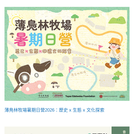
薄鳧林牧場暑期日營2026：歷史 x 生態 x 文化探索