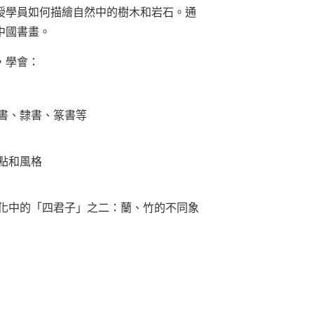
授學員如何描繪自然中的樹木和岩石。通
中國書畫。
，學會：
書、隸書、篆書等
點和風格
化中的「四君子」之二：蘭、竹的不同象