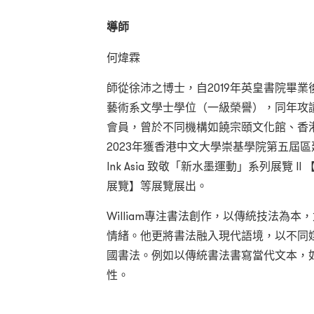
導師
何煒霖
師從徐沛之博士，自2019年英皇書院畢業
藝術系文學士學位（一級榮譽），同年攻
會員，曾於不同機構如饒宗頤文化館、香
2023年獲香港中文大學崇基學院第五屆
Ink Asia 致敬「新水墨運動」系列展覽
展覽】等展覽展出。
William專注書法創作，以傳統技法為
情緒。他更將書法融入現代語境，以不同
國書法。例如以傳統書法書寫當代文本，
性。