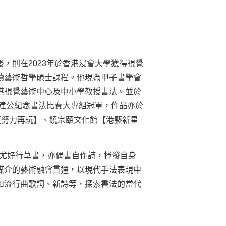
後，則在2023年於香港浸會大學獲得視覺
讀藝術哲學碩士課程。他現為甲子書學會
港視覺藝術中心及中小學教授書法。並於
區建公紀念書法比賽大專組冠軍，作品亦於
 II 【努力再玩】、饒宗頤文化館【港藝新星
本，尤好行草書，亦偶書自作詩，抒發自身
媒介的藝術融會貫通，以現代手法表現中
如流行曲歌詞、新詩等，探索書法的當代