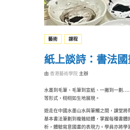
藝術
課程
紙上談詩：書法國
由
香港藝術學院
主辦
水墨到毛筆、毛筆到宣紙、一撇到一劃…
等形式，栩栩如生地展現。
遊走在中國水墨山水與筆觸之間，課堂將
基本書法筆劃到複雜結體，掌握每種書體
析，體驗寫意國畫的表現力。學員亦將學