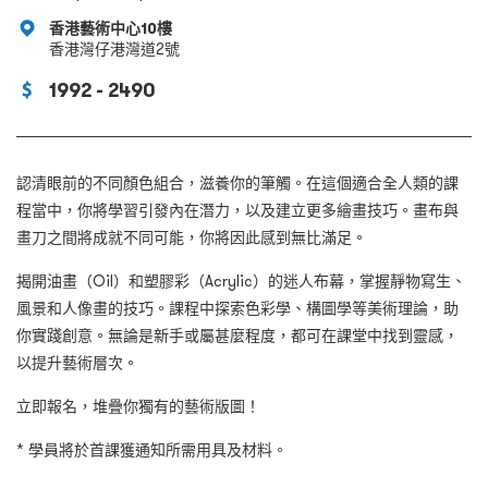
香港藝術中心10樓
香港灣仔港灣道2號
1992 - 2490
認清眼前的不同顏色組合，滋養你的筆觸。在這個適合全人類的課
程當中，你將學習引發內在潛力，以及建立更多繪畫技巧。畫布與
畫刀之間將成就不同可能，你將因此感到無比滿足。
揭開油畫（Oil）和塑膠彩（Acrylic）的迷人布幕，掌握靜物寫生、
風景和人像畫的技巧。課程中探索色彩學、構圖學等美術理論，助
你實踐創意。無論是新手或屬甚麼程度，都可在課堂中找到靈感，
以提升藝術層次。
立即報名，堆疊你獨有的藝術版圖！
* 學員將於首課獲通知所需用具及材料。