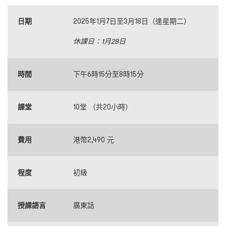
日期
2025年1月7日至3月18日（逢星期二）
休課日：
1
月
28
日
時間
下午6時15分至8時15分
課堂
10堂 （共20小時）
費用
港幣2,490 元
程度
初級
授課語言
廣東話