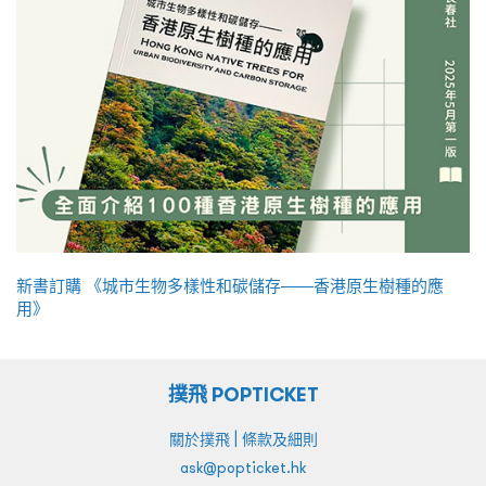
新書訂購 《城市生物多樣性和碳儲存——香港原生樹種的應
用》
撲飛 POPTICKET
|
關於撲飛
條款及細則
ask@popticket.hk