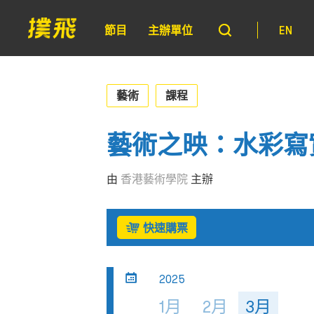
節目
主辦單位
EN
藝術
課程
藝術之映：水彩寫
由
香港藝術學院
主辦
快速購票
2025
1月
2月
3月