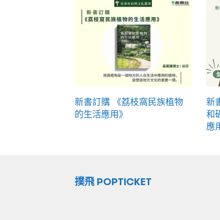
新書訂購 《荔枝窩民族植物
新
的生活應用》
和
應
撲飛 POPTICKET