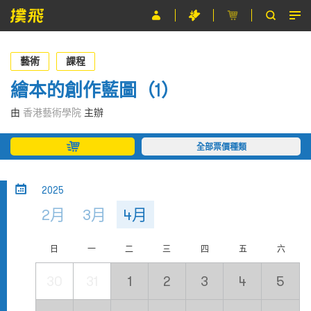
節目
藝術
課程
主辦單位
繪本的創作藍圖（1）
關於撲飛
由
香港藝術學院
主辦
條款及細則
全部票價種類
EN
2025
2月
3月
4月
日
一
二
三
四
五
六
30
31
1
2
3
4
5