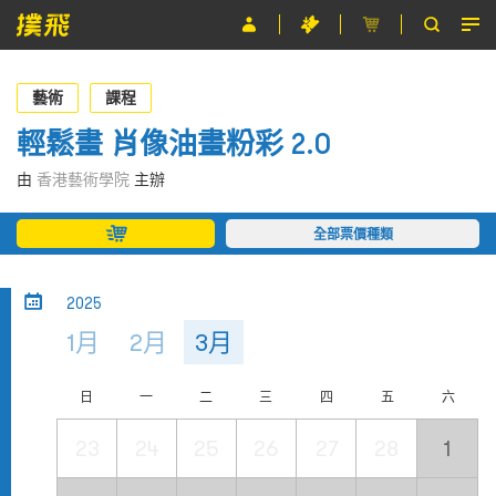
節目
藝術
課程
主辦單位
輕鬆畫 肖像油畫粉彩 2.0
關於撲飛
由
香港藝術學院
主辦
條款及細則
全部票價種類
EN
2025
1月
2月
3月
日
一
二
三
四
五
六
23
24
25
26
27
28
1