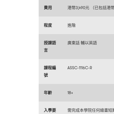
費用
港幣3,490元 （已包括港幣
程度
進階
授課語
廣東話 輔以英語
言
課程編
ASSC-1116C-R
號
年齡
18+
入學要
需完成本學院任何繪畫短