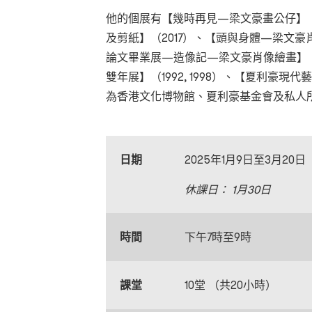
他的個展有【幾時再見—梁文豪畫公仔】（
及剪紙】（2017）、【頭與身體—梁文豪
論文畢業展—造像記—梁文豪肖像繪畫】（
雙年展】（1992, 1998）、【夏利豪現代藝
為香港文化博物館、夏利豪基金會及私人
日期
2025年1月9日至3月20
休課日： 1月30日
時間
下午7時至9時
課堂
10堂 （共20小時）