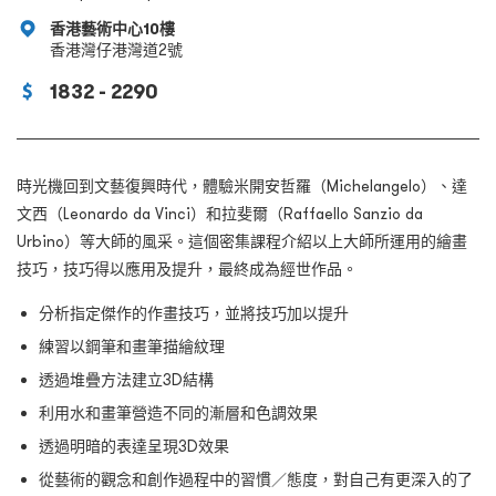
香港藝術中心10樓
香港灣仔港灣道2號
1832 - 2290
時光機回到文藝復興時代，體驗米開安哲羅（Michelangelo）、達
文西（Leonardo da Vinci）和拉斐爾（Raffaello Sanzio da
Urbino）等大師的風采。這個密集課程介紹以上大師所運用的繪畫
技巧，技巧得以應用及提升，最終成為經世作品。
分析指定傑作的作畫技巧，並將技巧加以提升
練習以鋼筆和畫筆描繪紋理
透過堆疊方法建立3D結構
利用水和畫筆營造不同的漸層和色調效果
透過明暗的表達呈現3D效果
從藝術的觀念和創作過程中的習慣／態度，對自己有更深入的了