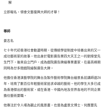
解
立即報名，領會文藝復興大師的才華！
導師
姜志名
七十年代初香港社會動盪時期，從傳統學徒制度中培養出來的又一
成功藝術家的故事。他出身於電影廣告業四大天王之一的劉煒堂先
生門下，後來自立門戶，成為戲院廣告牌繪專業畫家，在最高峰期
同時為廿多間戲院繪製廣告大牌。
他擔任香港演藝學院的舞台及製作藝術學院舞台繪景系前講師達26
年，培育了數百位年輕藝術家追求卓越的藝術。他的學生大多已成
為香港傑出的藝術家，或在香港、中國內地及世界各地的不同企業
擔任藝術要職。
他專注於令人嘆為觀止的風景畫，也曾為盧景文博士、何應豐先