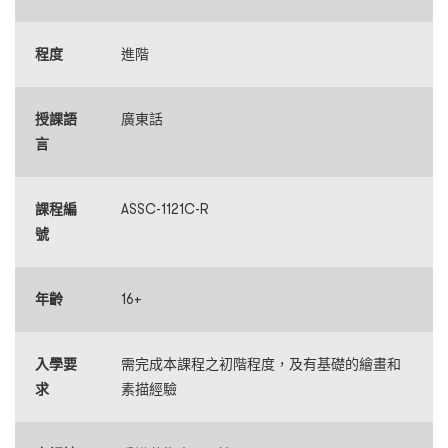
程度
進階
授課語
廣東話
言
課程編
ASSC-1121C-R
號
年齡
16+
入學要
需完成本課程之初階程度，及有基礎的繪畫和
求
素描經驗