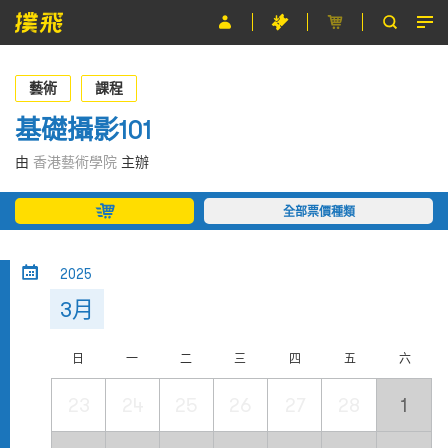
節目
藝術
課程
主辦單位
基礎攝影101
關於撲飛
由
香港藝術學院
主辦
條款及細則
全部票價種類
EN
2025
3月
日
一
二
三
四
五
六
23
24
25
26
27
28
1