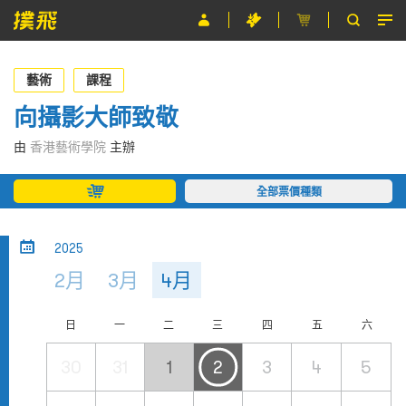
節目
藝術
課程
主辦單位
向攝影大師致敬
關於撲飛
由
香港藝術學院
主辦
條款及細則
全部票價種類
EN
2025
2月
3月
4月
日
一
二
三
四
五
六
30
31
1
2
3
4
5