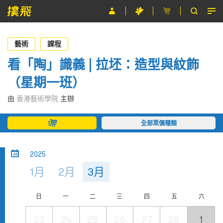
節目
藝術
課程
主辦單位
看「陶」識義 | 拉坯：造型與紋飾
（星期一班）
關於撲飛
由
香港藝術學院
主辦
條款及細則
全部票價種類
EN
2025
1月
2月
3月
日
一
二
三
四
五
六
23
24
25
26
27
28
1