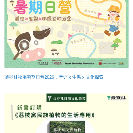
薄鳧林牧場暑期日營2026：歷史 x 生態 x 文化探索