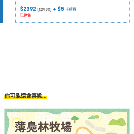
$2392
+ $5
($
2990
)
手續費
已停售
你可能還會喜歡...