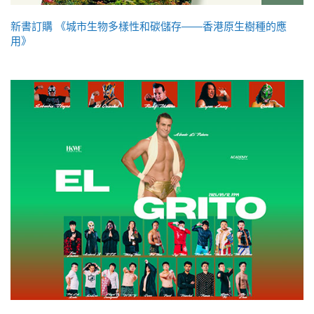
新書訂購 《城市生物多樣性和碳儲存——香港原生樹種的應
用》