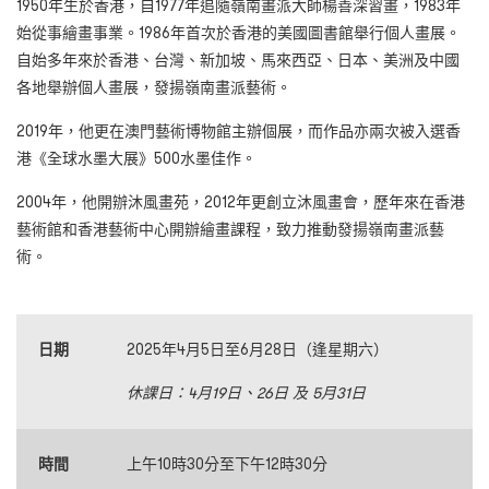
1950年生於香港，自1977年追隨嶺南畫派大師楊善深習畫，1983年
始從事繪畫事業。1986年首次於香港的美國圖書館舉行個人畫展。
自始多年來於香港、台灣、新加坡、馬來西亞、日本、美洲及中國
各地舉辦個人畫展，發揚嶺南畫派藝術。
2019年，他更在澳門藝術博物館主辦個展，而作品亦兩次被入選香
港《全球水墨大展》500水墨佳作。
2004年，他開辦沐風畫苑，2012年更創立沐風畫會，歷年來在香港
藝術館和香港藝術中心開辦繪畫課程，致力推動發揚嶺南畫派藝
術。
日期
2025年4月5日至6月28日（逢星期六）
休課日：
4
月
19日、26
日 及
5
月
31
日
時間
上午10時30分至下午12時30分