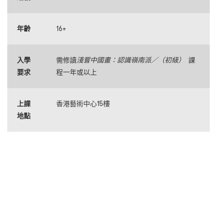
年齡
16+
入學
需修讀
淺嘗中國畫
：
認識嶺南派／（初級）
課
要求
程一年或以上
上課
香港藝術中心15樓
地點