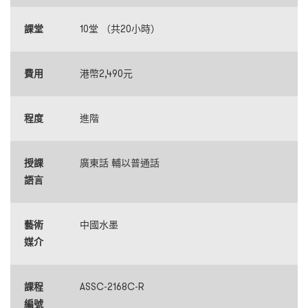
課堂
10堂 （共20小時）
費用
港幣2,490元
程度
進階
授課
廣東話 輔以普通話
語言
藝術
中國水墨
媒介
課程
ASSC-2168C-R
編號