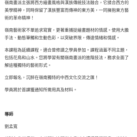
嶺南畫派主張將西方繪畫風格與漢族傳統技法融合，它揉合西方的
美學精神，同時保留了漢族豐富而傳神的東方美，一同擁抱東方藝
術的革命精神！
嶺南藝術家不單追求寫實，更著重捕捉繪畫題材的情感。使用大膽
手法、動態筆觸和生動色彩，以突破界限，傳達情緒和情感。
本課程為延續課程，適合曾修讀之學員參加。課程涵蓋不同主題，
包括花鳥和山水。您將學習有關嶺南畫派的進階技法，務求全面了
解這種獨特的藝術形式。
立即報名，沉醉在嶺南獨特的中西文化交流之匯！
學員將於首課獲通知所需用具及材料。
導師
劉孟寬