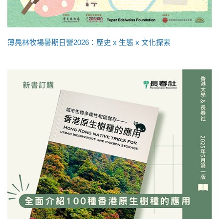
薄鳧林牧場暑期日營2026：歷史 x 生態 x 文化探索