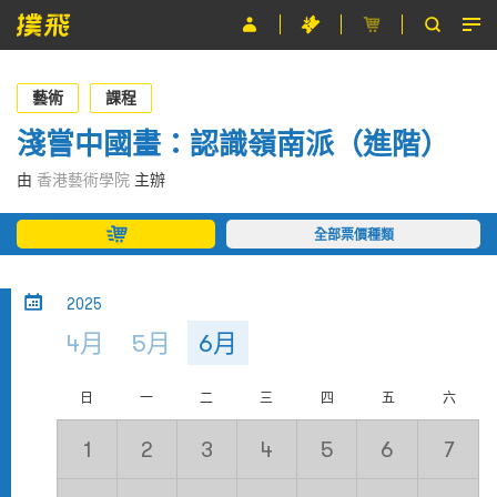
節目
藝術
課程
主辦單位
淺嘗中國畫：認識嶺南派（進階）
關於撲飛
由
香港藝術學院
主辦
條款及細則
全部票價種類
EN
2025
4月
5月
6月
日
一
二
三
四
五
六
1
2
3
4
5
6
7