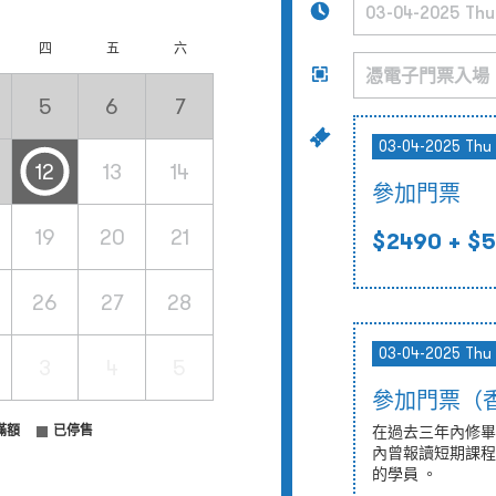
四
五
六
5
6
7
03-04-2025 Thu 
12
13
14
參加門票
19
20
21
$2490
+ $5
26
27
28
03-04-2025 Thu 
3
4
5
參加門票（
滿額
已停售
在過去三年內修畢
內曾報讀短期課程
的學員 。