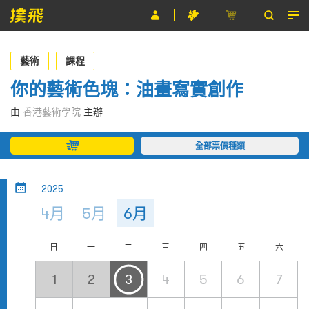
節目
藝術
課程
主辦單位
你的藝術色塊：油畫寫實創作
關於撲飛
由
香港藝術學院
主辦
條款及細則
全部票價種類
EN
2025
4月
5月
6月
日
一
二
三
四
五
六
1
2
3
4
5
6
7