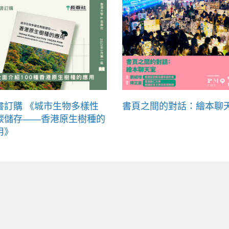
書訂購 《城市生物多樣性
書頁之間的對話：繪本聊
碳儲存——香港原生樹種的
用》