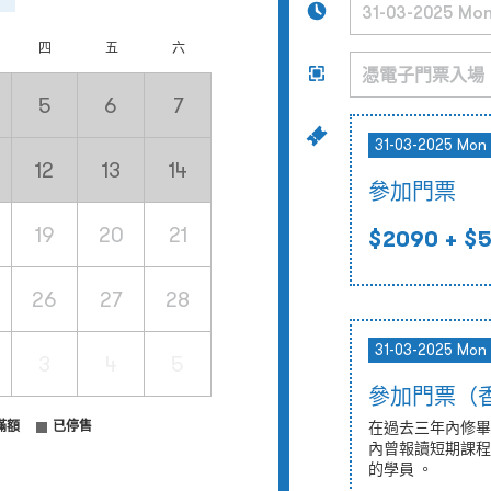
四
五
六
5
6
7
31-03-2025 Mon 
12
13
14
參加門票
19
20
21
$2090
+ $
26
27
28
31-03-2025 Mon 
3
4
5
參加門票（
滿額
已停售
在過去三年內修畢
內曾報讀短期課程
的學員 。