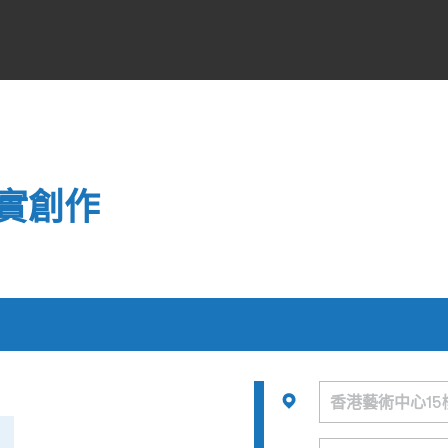
實創作
月