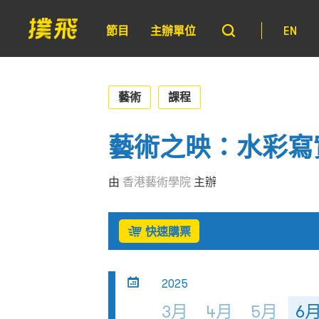
節目
主辦單位
EN
藝術
課程
藝術之映：水彩寫
由
香港藝術學院
主辦
快速購票
2025
3月
4月
5月
6