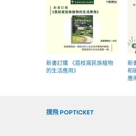
新書訂購 《荔枝窩民族植物
新
的生活應用》
和
應
撲飛 POPTICKET