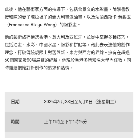
此後，他在藝術家方面的指導下，包括曾景文的水彩畫，陳學書教
授和陳的妻子陳拉坦子的義大利畫派油畫，以及法蘭西斯卡·黃碧玉
（Francesca Bik-yu Wong）的粉彩畫。
他的藝術旅程橫跨香港、意大利及西班牙，並從中掌握多種技巧，
包括油畫、水彩、中國水墨、粉彩和拼貼等，藉此去表達他的創作
理念，打破傳統規限上對舊與新、東方與西方的界線。擁有在超過
60個國家及50場展覽的經驗，他現於香港多所知名大學內任教，同
時繼續抱懷對新創作的追求和熱情。
日期
2025年4月23日至6月11日（逢星期三）
時間
上午11時至下午1時15分