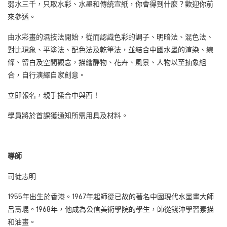
弱水三千，只取水彩、水墨和傳統宣紙，你會得到什麼？歡迎你前
來參透。
由水彩畫的濕技法開始，從而認識色彩的調子、明暗法、混色法、
對比現象、平塗法、配色法及乾筆法，並結合中國水墨的渲染、線
條、留白及空間觀念，描繪靜物、花卉、風景、人物以至抽象組
合，自行演繹自家創意。
立即報名，親手揉合中與西！
學員將於首課獲通知所需用具及材料。
導師
司徒志明
1955年出生於香港。1967年起師從已故的著名中國現代水墨畫大師
呂壽堒。1968年，他成為公信美術學院的學生，師從錢沖學習素描
和油畫。