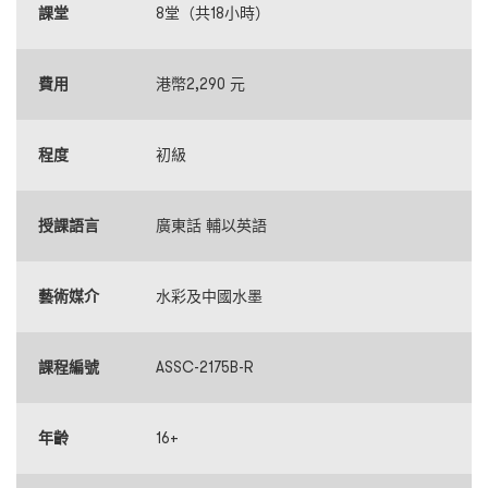
課堂
8堂（共18小時）
費用
港幣2,290 元
程度
初級
授課語言
廣東話 輔以英語
藝術媒介
水彩及中國水墨
課程編號
ASSC-2175B-R
年齡
16+