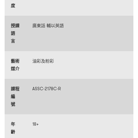
度
授課
廣東話 輔以英語
語
言
藝術
油彩及粉彩
媒介
課程
ASSC-2178C-R
編
號
年
18+
齡