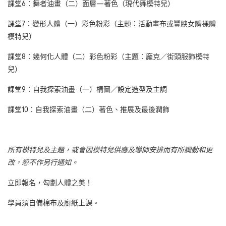
課堂6：舞者油畫（二）面層—著色（現代舞模特兒）
課堂7：變形人體（一）彩色粉彩（主題：活動畫布或豐腴女體裸體
模特兒）
課堂8：幾何化人體（二）彩色粉彩（主題：龐克／街頭服飾模特
兒）
課堂9：自我探索油畫（一）構圖／設定造型及主調
課堂10：自我探索油畫（二）著色、推展及最後潤飾
所有模特兒及主題，或會因模特兒供應及導師安排而有所調動和更
改，恕不作另行通知。
立即報名，勾劃人體之美！
學員須自備棉布及廚紙上課。