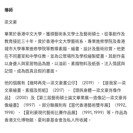
導師
梁文豪
畢業於香港中文大學，獲頒藝術系文學士及藝術碩士，從事創作及
教育接近三十年。曾於香港中文大學藝術系、專業進修學院及香港
城市大學專業進修學院等教導素描、繪畫、設計及藝術欣賞。他更
在不同畫室和中學任教，並為公眾場所及學校繪製壁畫。其創作喜
以身邊人與家居物品為題，以油彩、素描物料及紙張，注入情感與
記憶，成為既真且假的畫面。
他的個展有【幾時再見—梁文豪畫公仔】（2019）、【是我家—梁
文豪繪畫、素描及剪紙】（2017）、【頭與身體—梁文豪肖像作
品】（2000）及【第三屆藝術碩士論文畢業展—造像記—梁文豪肖
像繪畫】（1997）。部分聯展則有【當代香港藝術雙年展】（1992,
1998）、【夏利豪現代藝術比賽作品展】（1991, 1999）等。作品為
香港文化博物館、夏利豪基金會及私人所收藏。