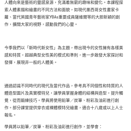
人體向來是藝術的靈感泉源，充滿着無窮的趣味和變化。本課程探
索人體素描和繪畫的不同方法和面貌，如現代墨西哥女性畫家卡
蘿、當代英國青年藝術家YBAs重要成員薩維爾等的大胆新穎的創
作，擴闊大家的視野，感動我們的心靈。
今季我們以「新時代新女性」為主題，帶出現今的女性擁有各樣美
感和特質，超越典型女性美的模式和準則，進一步啟發大家探討和
發揮，展現非一般的人體美。
通過認識不同時代的現代及當代作品，參考具不同個性和特質的人
體造型圖片及真實模特兒，讓學員掌握身體的結構與造型，提升觸
覺，從而鍛練技巧。學員將使用鉛筆／炭筆、粉彩及油彩進行創
作。部分課堂提供穿衣或裸體模特兒繪畫，適合十八歲或以上人士
報名。
學員將以鉛筆／炭筆、粉彩及油彩進行創作，並學會：