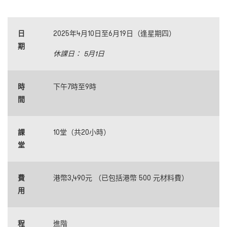
日
2025年4月10日至6月19日（逢星期四）
期
休課日： 5月1日
時
下午7時至9時
間
課
10堂（共20小時）
堂
費
港幣3,490元 （已包括港幣 500 元材料費）
用
程
進階