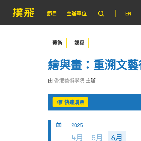
節目
主辦單位
EN
藝術
課程
繪與畫：重溯文藝
由
香港藝術學院
主辦
快速購票
2025
4月
5月
6月