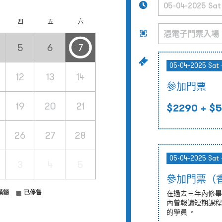
四
五
六
5
6
7
05-04-2025 Sat 
12
13
14
參加門票
19
20
21
$2290
+ $5
26
27
28
05-04-2025 Sat 
3
4
5
參加門票（
滿額
已停售
在過去三年內修畢
內曾報讀短期課程
的學員 。