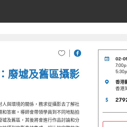
02-0
7:00p
：廢墟及舊區攝影
5:30p
香港
香港
279
討人與環境的關係，務求從攝影去了解社
題和答案。導師會帶領學員到不同地點拍
廢墟及舊區，其後將會進行作品討論和分