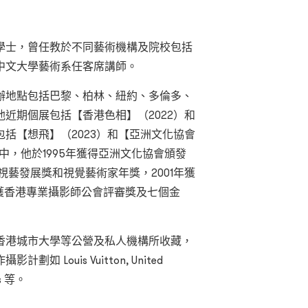
學士，曾任教於不同藝術機構及院校包括
中文大學藝術系任客席講師。
辦地點包括巴黎、柏林、紐約、多倫多、
近期個展包括【香港色相】（2022）和
包括【想飛】（2023）和【亞洲文化協會
項中，他於1995年獲得亞洲文化協會頒發
局視藝發展獎和視覺藝術家年獎，2001年獲
9年獲香港專業攝影師公會評審獎及七個金
香港城市大學等公營及私人機構所收藏，
Louis Vuitton, United
us 等。