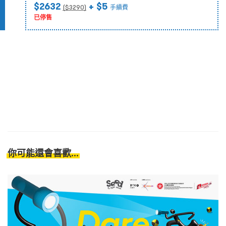
$2632
+ $5
($
3290
)
手續費
已停售
你可能還會喜歡...