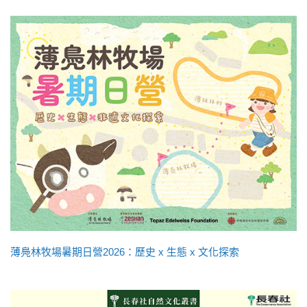
薄鳧林牧場暑期日營2026：歷史 x 生態 x 文化探索