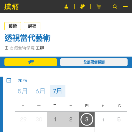
節目
藝術
課程
主辦單位
透視當代藝術
關於撲飛
由
香港藝術學院
主辦
條款及細則
全部票價種類
EN
2025
5月
6月
7月
日
一
二
三
四
五
六
29
30
1
2
3
4
5