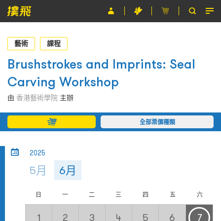
節目
藝術
課程
主辦單位
Brushstrokes and Imprints: Seal
Carving Workshop
關於撲飛
由
香港藝術學院
主辦
條款及細則
全部票價種類
EN
2025
5月
6月
日
一
二
三
四
五
六
1
2
3
4
5
6
7