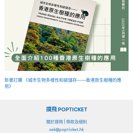
新書訂購 《城市生物多樣性和碳儲存——香港原生樹種的應
用》
撲飛 POPTICKET
|
關於撲飛
條款及細則
ask@popticket.hk