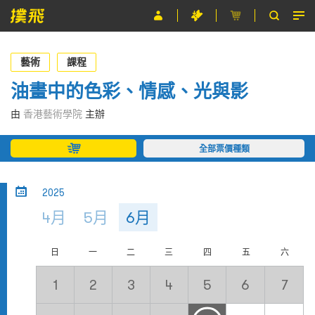
節目
藝術
課程
主辦單位
油畫中的色彩、情感、光與影
關於撲飛
由
香港藝術學院
主辦
條款及細則
全部票價種類
EN
2025
4月
5月
6月
日
一
二
三
四
五
六
1
2
3
4
5
6
7