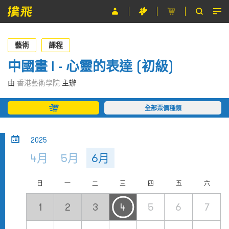
節目
藝術
課程
主辦單位
中國畫 I - 心靈的表達 (初級)
關於撲飛
由
香港藝術學院
主辦
條款及細則
全部票價種類
EN
2025
4月
5月
6月
日
一
二
三
四
五
六
1
2
3
4
5
6
7