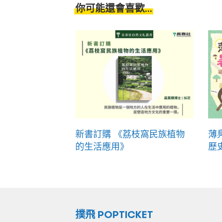
你可能還會喜歡...
新書訂購 《荔枝窩民族植物
薄
的生活應用》
歷史
撲飛 POPTICKET