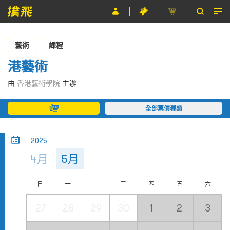
節目
藝術
課程
主辦單位
港藝術
關於撲飛
由
香港藝術學院
主辦
條款及細則
全部票價種類
EN
2025
4月
5月
日
一
二
三
四
五
六
27
28
29
30
1
2
3