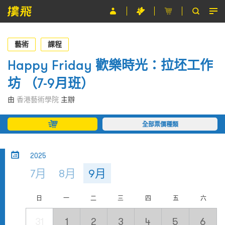
節目
藝術
課程
主辦單位
Happy Friday 歡樂時光：拉坯工作
坊 （7-9月班）
關於撲飛
由
香港藝術學院
主辦
條款及細則
全部票價種類
EN
2025
7月
8月
9月
日
一
二
三
四
五
六
31
1
2
3
4
5
6