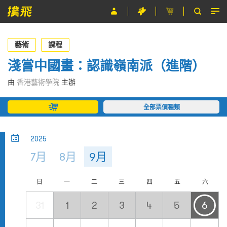
節目
藝術
課程
主辦單位
淺嘗中國畫：認識嶺南派（進階）
關於撲飛
由
香港藝術學院
主辦
條款及細則
全部票價種類
EN
2025
7月
8月
9月
日
一
二
三
四
五
六
31
1
2
3
4
5
6