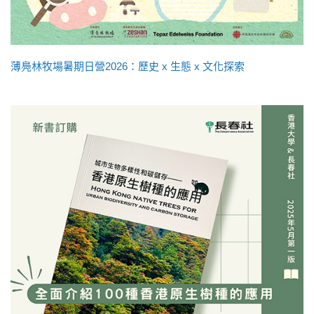
薄鳧林牧場暑期日營2026：歷史 x 生態 x 文化探索