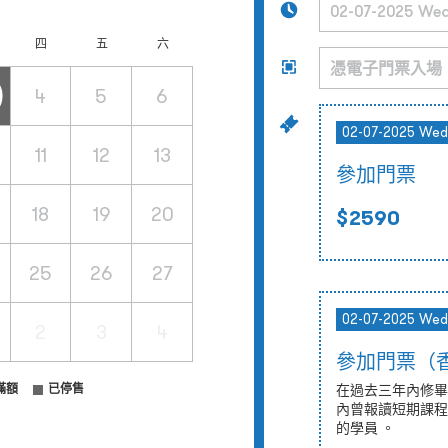
四
五
六
4
5
6
02-07-2025 Wed
11
12
13
參加門票
18
19
20
$2590
25
26
27
02-07-2025 Wed
2
3
4
參加門票（
滿額
已停售
在過去三年內修畢
內曾報讀短期課程
的學員 。