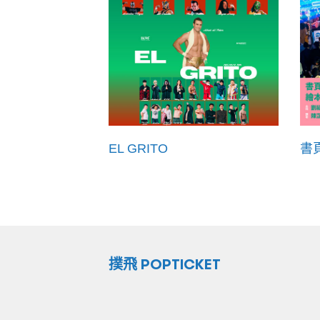
EL GRITO
書
撲飛 POPTICKET