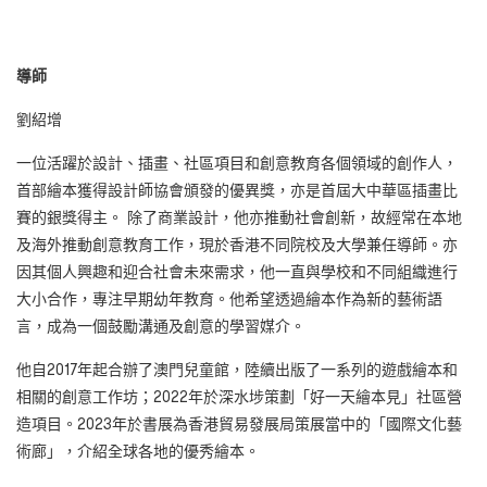
導師
劉紹增
一位活躍於設計、插畫、社區項目和創意教育各個領域的創作人，
首部繪本獲得設計師協會頒發的優異獎，亦是首屆大中華區插畫比
賽的銀獎得主。 除了商業設計，他亦推動社會創新，故經常在本地
及海外推動創意教育工作，現於香港不同院校及大學兼任導師。亦
因其個人興趣和迎合社會未來需求，他一直與學校和不同組織進行
大小合作，專注早期幼年教育。他希望透過繪本作為新的藝術語
言，成為一個鼓勵溝通及創意的學習媒介。
他自2017年起合辦了澳門兒童館，陸續出版了一系列的遊戲繪本和
相關的創意工作坊；2022年於深水埗策劃「好一天繪本見」社區營
造項目。2023年於書展為香港貿易發展局策展當中的「國際文化藝
術廊」，介紹全球各地的優秀繪本。