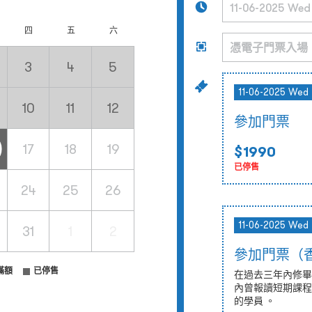
四
五
六
3
4
5
11-06-2025 Wed 
10
11
12
參加門票
17
18
19
$1990
已停售
24
25
26
11-06-2025 Wed 
31
1
2
參加門票（
滿額
已停售
在過去三年內修畢
內曾報讀短期課程
的學員 。