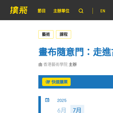
節目
主辦單位
EN
藝術
課程
畫布隨意門：走進
由
香港藝術學院
主辦
快速購票
2025
6月
7月