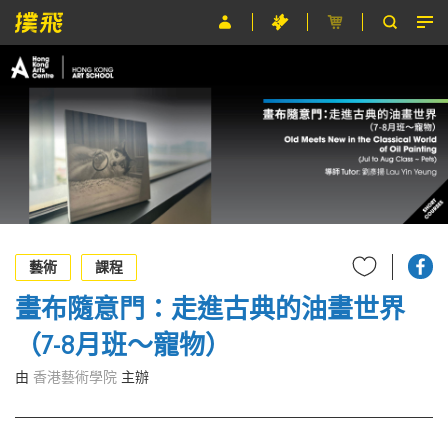
節目
主辦單位
關於撲飛
條款及細則
EN
藝術
課程
畫布隨意門：走進古典的油畫世界
（7-8月班～寵物）
由
香港藝術學院
主辦