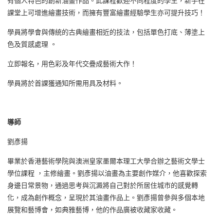
有個人特色的創新油畫作品。此課程歡迎不同程度的學生，新手在
課堂上可增進繪畫技術，而擁有豐富繪畫經驗學生亦可提升技巧！
學員將學會與傳統的古典繪畫相近的技法，包括單色打底、薄塗上
色及質感處理 。
立即報名，用色彩及年代交疊成藝術大作！
學員將於首課獲通知所需用具及材料。
導師
劉彥揚
畢業於香港藝術學院與澳洲皇家墨爾本理工大學合辦之藝術文學士
學位課程 ，主修繪畫。劉彥揚以油畫為主要創作媒介，他喜歡探索
身邊日常景物，通過思考與沉澱將自己對於所居住城市的感覺轉
化，成為創作概念，呈現於其油畫作品上。劉彥揚曾參與多個本地
展覽和藝博會，如典雅藝博，他的作品廣被收藏家收藏。