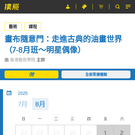
節目
藝術
課程
主辦單位
畫布隨意門：走進古典的油畫世界
（7-8月班～明星偶像）
關於撲飛
由
香港藝術學院
主辦
條款及細則
全部票價種類
EN
2025
7月
8月
日
一
二
三
四
五
六
27
28
29
30
31
1
2