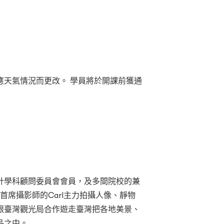
。
應天氣情況而更改。 學員將於開課前獲通
計學科顧問委員會會員，及多間院校的兼
tion的首席攝影師的Carl主力拍攝人像、靜物
始跟臺灣觀光局合作遊走臺灣把各地美景、
品之中。