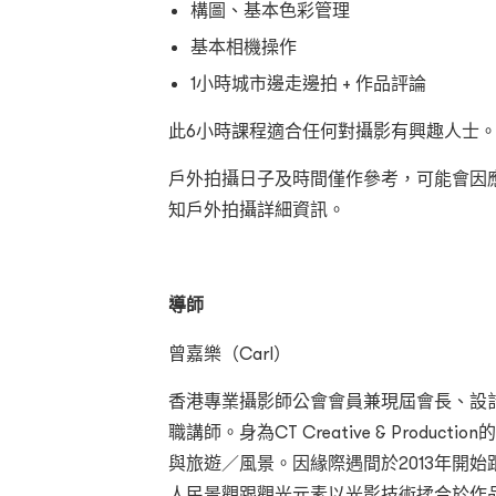
構圖、基本色彩管理
基本相機操作
1小時城市邊走邊拍 + 作品評論
此6小時課程適合任何對攝影有興趣人士
戶外拍攝日子及時間僅作參考，可能會因
知戶外拍攝詳細資訊。
導師
曾嘉樂（Carl）
香港專業攝影師公會會員兼現屆會長、設
職講師。身為CT Creative & Produc
與旅遊／風景。因緣際遇間於2013年開
人民景觀跟觀光元素以光影技術揉合於作