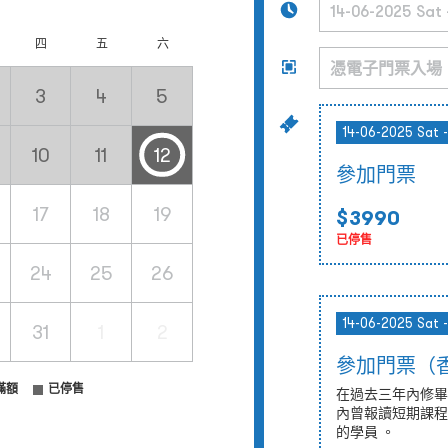
四
五
六
3
4
5
14-06-2025 Sat 
10
11
12
參加門票
17
18
19
$3990
已停售
24
25
26
14-06-2025 Sat 
31
1
2
參加門票（
滿額
已停售
在過去三年內修畢
內曾報讀短期課程
的學員 。