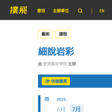
節目
主辦單位
EN
藝術
課程
細說岩彩​
由
香港藝術學院
主辦
快速購票
2025
6月
7月