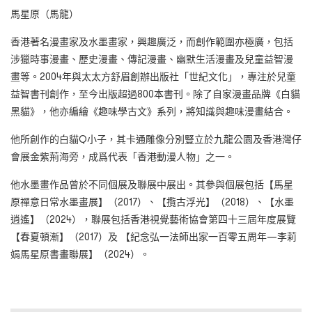
馬星原（馬龍）
香港著名漫畫家及水墨畫家，興趣廣泛，而創作範圍亦極廣，包括
涉獵時事漫畫、歷史漫畫、傳記漫畫、幽默生活漫畫及兒童益智漫
畫等。2004年與太太方舒眉創辦出版社「世紀文化」，專注於兒童
益智書刊創作，至今出版超過800本書刊。除了自家漫畫品牌《白貓
黑貓》，他亦編繪《趣味學古文》系列，將知識與趣味漫畫結合。
他所創作的白貓Q小子，其卡通雕像分別豎立於九龍公園及香港灣仔
會展金紫荊海旁，成爲代表「香港動漫人物」之一。
他水墨畫作品曾於不同個展及聯展中展出。其參與個展包括【馬星
原禪意日常水墨畫展】（2017）、【攬古浮光】（2018）、【水墨
逍遙】（2024），聯展包括香港視覺藝術協會第四十三屆年度展覽
【春夏頓漸】（2017）及 【紀念弘一法師出家一百零五周年—李莉
娟馬星原書畫聯展】（2024）。